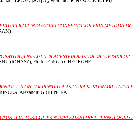
Mariana LEAFU (JOIȚA), Florentina IONESCU (CIULEI)
HELTUIELILOR INDUSTRIEI CONFECȚIILOR PRIN METODA M
VRAM)
RATIVĂ ȘI INFLUENȚA ACESTEIA ASUPRA RAPORTĂRILOR F
ANU (IONASZ), Florin - Cristian GHEORGHE
ENIUL FINANCIAR PENTRU A ASIGURA SUSTENABILITATEA
IBINCEA, Alexandru GRIBINCEA
ECTORULUI AGRICOL PRIN IMPLEMENTAREA TEHNOLOGIILO