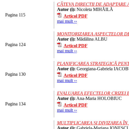
CÂTEVA DIRECȚII DE ADAPTARE A
Autor (i):
Nicoleta MIHĂILĂ
Pagina 115
Articol PDF
mai mult ››
MONITORIZAREA ASPECTELOR DE 
Autor (i):
Mădălina ALBU
Pagina 124
Articol PDF
mai mult ››
PLANIFICAREA STRATEGICĂ PE
Autor (i):
Georgiana-Gabriela IACO
Pagina 130
Articol PDF
mai mult ››
EVALUAREA EFECTELOR CRIZEI 
Autor (i):
Ana-Maria HOLOBIUC
Pagina 134
Articol PDF
mai mult ››
MULTIPLICAREA ȘI DIVIZAREA Î
Autor (i):
Gabriela-Mariana IONESC