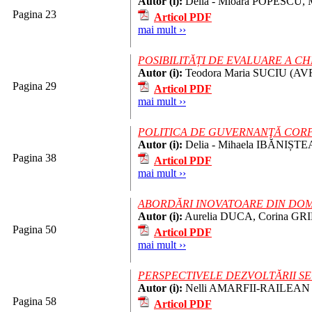
Autor (i):
Delia - Mioara POPESCU, 
Pagina 23
Articol PDF
mai mult ››
POSIBILITĂȚI DE EVALUARE A C
Autor (i):
Teodora Maria SUCIU (A
Pagina 29
Articol PDF
mai mult ››
POLITICA DE GUVERNANŢĂ CORPO
Autor (i):
Delia - Mihaela IBĂNIȘTE
Pagina 38
Articol PDF
mai mult ››
ABORDĂRI INOVATOARE DIN DOM
Autor (i):
Aurelia DUCA, Corina GR
Pagina 50
Articol PDF
mai mult ››
PERSPECTIVELE DEZVOLTĂRII S
Autor (i):
Nelli AMARFII-RAILEAN
Pagina 58
Articol PDF