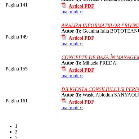
Pagina 141
Articol PDF
mai mult ››
ANALIZA INFORMAȚIILOR PRIVIND
Autor (i):
Geanina Iulia BOȚOTEA
Pagina 149
Articol PDF
mai mult ››
CONCEPTE DE BAZĂ ÎN MANAGEM
Autor (i):
Mihaela PREDA
Pagina 155
Articol PDF
mai mult ››
DILIGENȚA CONSILIULUI ȘI PER
Autor (i):
Wasiu Abiodun SANYAOLU
Pagina 161
Articol PDF
mai mult ››
1
2
>