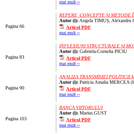
mai mult ››
REPERE, CONCEPTE ȘI METODE 
Autor (i):
Angela TIMUȘ, Alexandr
Pagina 66
Articol PDF
mai mult ››
INFLEXIUNI STRUCTURALE ȘI M
Autor (i):
Gabriela-Cornelia PICIU
Pagina 83
Articol PDF
mai mult ››
ANALIZA TRANSMISIEI POLITICII
Autor (i):
Patricia Amalia MERCEA
Pagina 90
Articol PDF
mai mult ››
BANCA VIITORULUI
Autor (i):
Marius GUST
Pagina 103
Articol PDF
mai mult ››