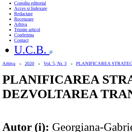
Consiliu editorial
Acces si Indexare
Redactare
Recenzare
Arhiva
Trimite articol
Conferinta
Contact
U.C.B.
Arhiva
2020
Vol. 5, Nr. 3
PLANIFICAREA STRATE
PLANIFICAREA STR
DEZVOLTAREA TRA
Autor (i):
Georgiana-Gabr