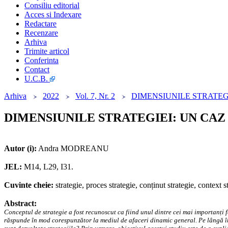
Consiliu editorial
Acces si Indexare
Redactare
Recenzare
Arhiva
Trimite articol
Conferinta
Contact
U.C.B.
Arhiva
2022
Vol. 7, Nr. 2
DIMENSIUNILE STRATEG
DIMENSIUNILE STRATEGIEI: UN CAZ
Autor (i):
Andra MODREANU
JEL:
M14, L29, I31.
Cuvinte cheie:
strategie, proces strategie, conținut strategie, context s
Abstract:
Conceptul de strategie a fost recunoscut ca fiind unul dintre cei mai importanți 
răspunde în mod corespunzător la mediul de afaceri dinamic general. Pe lângă înțe