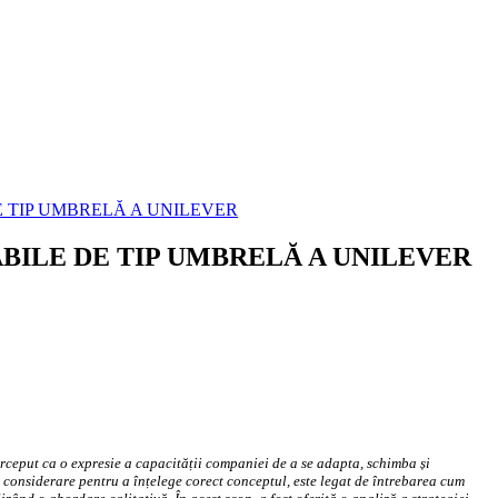
E TIP UMBRELĂ A UNILEVER
ABILE DE TIP UMBRELĂ A UNILEVER
erceput ca o expresie a capacității companiei de a se adapta, schimba și
n considerare pentru a înțelege corect conceptul, este legat de întrebarea cum